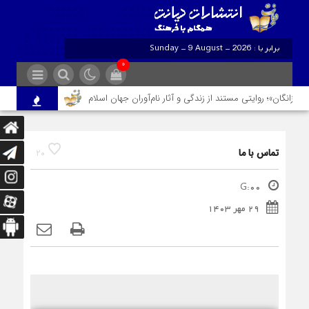
برابر با : Sunday - 9 August - 2026
۰
رزانگان»؛ روایتی مستند از زندگی و آثار نام‌آوران جهان اسلام
«من، عشق، تو » به
تماس با ما
۲۰
G:۰۰
۲۹ مهر ۱۴۰۳