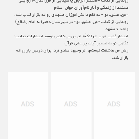
رونمایی از کتاب «مختصر الرجال یا سیمایی از فرزانگان»؛ روایتی
مستند از زندگی و آثار نام‌آوران جهان اسلام
«من، عشق، تو » به قلم دانش‌آموزان مشهدی روانه بازار کتاب شد.
رونمایی از کتاب «من، عشق، تو» در دبیرستان دخترانه امام رضا(ع)
واحد ۶ مشهد
انتشار کتاب «و ما ادرائکَ» اثر پروین دائمی توسط انتشارات دیانت؛
نگاهی نو به تفسیر آیات پرسشی قرآن
رمان من عاشقت نیستم، اثر وجیهه صادق‌فرد، برای دومین بار روانه
بازار شد‌.